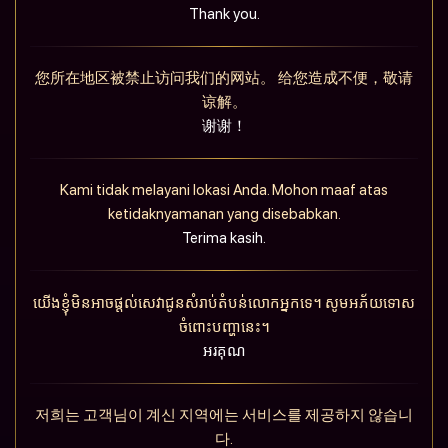
Thank you.
您所在地区被禁止访问我们的网站。 给您造成不便，敬请
谅解。
谢谢！
Kami tidak melayani lokasi Anda. Mohon maaf atas
ketidaknyamanan yang disebabkan.
Terima kasih.
យើងខ្ញុំមិនអាចផ្តល់សេវាជូនសំរាប់តំបន់លោកអ្នកទេ។ សូមអភ័យទោស
ចំពោះបញ្ហានេះ។
អរគុណ
저희는 고객님이 계신 지역에는 서비스를 제공하지 않습니
다.