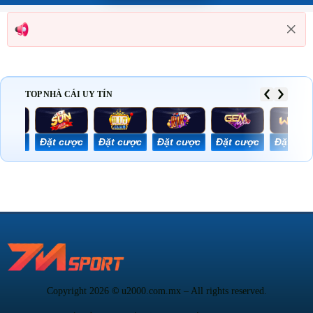
TOP NHÀ CÁI
UY TÍN
 cược
Đặt cược
Đặt cược
Đặt cược
Đặt cược
Đặt cượ
Copyright 2026
©
u2000.com.mx – All rights reserved.